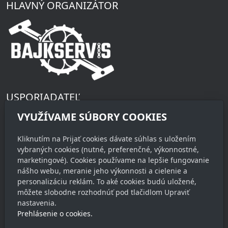
HLAVNÝ ORGANIZÁTOR
USPORIADATEĽ
Občianske združenie Maratón
VYUŽÍVAME SÚBORY COOKIES
Štúrova 50
900 33 Marianka
Kliknutím na Prijať cookies dávate súhlas s uložením
vybraných cookies (nutné, preferenčné, výkonnostné,
marketingové). Cookies používame na lepšie fungovanie
KONTAKT
nášho webu, meranie jeho výkonnosti a cielenie a
riaditeľ pretekov
personalizáciu reklám. To aké cookies budú uložené,
môžete slobodne rozhodnúť pod tlačidlom Upraviť
Juraj Jánošík
nastavenia.
+421 903 760 537
Prehlásenie o cookies.
info@stupavskymaraton.sk