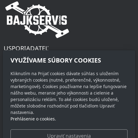
USPORIADATEĽ
Občianske združenie Maratón
VYUŽÍVAME SÚBORY COOKIES
Štúrova 50
900 33 Marianka
Kliknutím na Prijať cookies dávate súhlas s uložením
vybraných cookies (nutné, preferenčné, výkonnostné,
marketingové). Cookies používame na lepšie fungovanie
KONTAKT
nášho webu, meranie jeho výkonnosti a cielenie a
riaditeľ pretekov
personalizáciu reklám. To aké cookies budú uložené,
môžete slobodne rozhodnúť pod tlačidlom Upraviť
Juraj Jánošík
nastavenia.
+421 903 760 537
Prehlásenie o cookies.
info@stupavskymaraton.sk
SLEDUJTE NÁS
Upraviť nastavenia