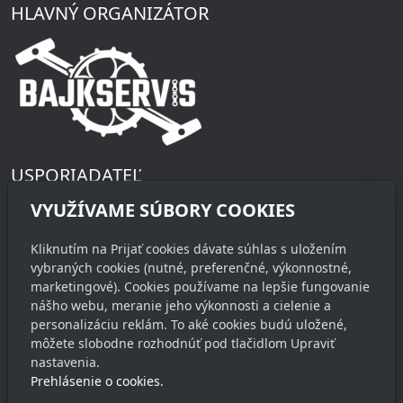
HLAVNÝ ORGANIZÁTOR
USPORIADATEĽ
Občianske združenie Maratón
VYUŽÍVAME SÚBORY COOKIES
Štúrova 50
900 33 Marianka
Kliknutím na Prijať cookies dávate súhlas s uložením
vybraných cookies (nutné, preferenčné, výkonnostné,
marketingové). Cookies používame na lepšie fungovanie
KONTAKT
nášho webu, meranie jeho výkonnosti a cielenie a
riaditeľ pretekov
personalizáciu reklám. To aké cookies budú uložené,
môžete slobodne rozhodnúť pod tlačidlom Upraviť
Juraj Jánošík
nastavenia.
+421 903 760 537
Prehlásenie o cookies.
info@stupavskymaraton.sk